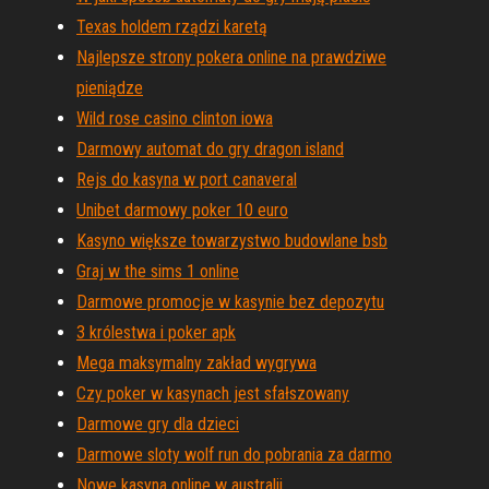
Texas holdem rządzi karetą
Najlepsze strony pokera online na prawdziwe
pieniądze
Wild rose casino clinton iowa
Darmowy automat do gry dragon island
Rejs do kasyna w port canaveral
Unibet darmowy poker 10 euro
Kasyno większe towarzystwo budowlane bsb
Graj w the sims 1 online
Darmowe promocje w kasynie bez depozytu
3 królestwa i poker apk
Mega maksymalny zakład wygrywa
Czy poker w kasynach jest sfałszowany
Darmowe gry dla dzieci
Darmowe sloty wolf run do pobrania za darmo
Nowe kasyna online w australii