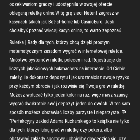
oczekiwaniom graczy i udostępniła w swojej ofercie
obleganą ruletkę online.W tę grę sieci Netent zagrasz w
kasynach takich jak Bet-at-home lub CasinoEuro. Jeśli
chciałbyś poznać więcej kasyn online, to warto zapoznać
Ruletka | Rady dla tych, którzy chcą dzięki prostym
matematycznym zasadom wygrać w internetowej ruletce.
Mnóstwo systemów ruletki, poleceń i rad. Rejestracje do
licznych jakościowych bukmachers na internecie. Od Ciebie
zależy, ile dokonasz depozytu i jak urozmaicisz swoje ryzyko
przy każdym obrocie i jak rozwinie się Twoja gra w ruletkę.
Możesz wpłacać tylko jeden kolor na raz, więc masz szansę
wygrać dwukrotnie swój depozyt jeden do dwóch. W ten sam
sposób możesz obstawiać liczby parzyste i nieparzyste. 💬
"Perfekcyjny zakład Adama Kucharskiego to książka nie tylko
dla tych, którzy lubią grać w ruletkę czy pokera, albo
obstawiać zakłady sportowe i chcieliby dowiedzieć się, czy