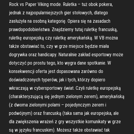
Rock vs Paper Viking mode. Ruletka – tuż obok pokera,
jednak z najpopularniejszych gier stołowych, dlatego
zasłużyła na osobną kategorię. Opiera się na zasadach
prawdopodobieństwa. Znajdziemy tutaj ruletkę francuską,
ruletkę europejską czy ruletkę amerykańską. W VB można
także obstawiać to, czy w grze miejsce będzie miała
dogrywka oraz handicapy. Naturalnie zakład esportowy może
dotyczyć po prostu tego, kto wygra dane spotkanie. W
konsekwencji oferta jest dopasowana zarówno do
doświadczonych typerów, jak i tych, którzy dopiero
wkraczają w cybersportowy świat. Czyli ruletkę europejską
(charakteryzującą się jednym zielonym zerem), amerykańską
(z dwoma zielonymi polami – pojedynczym zerem i
podwójnym) oraz francuską (taka sama jak europejska, ale
dla zwiększenia wrażeń z gry wszystkie komunikaty w grze
są w języku francuskim). Możesz także obstawiać tak