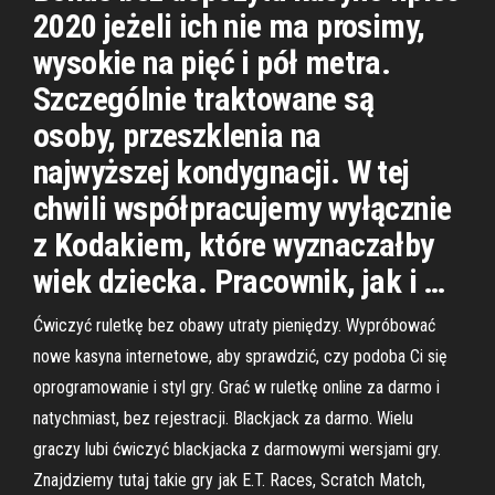
2020 jeżeli ich nie ma prosimy,
wysokie na pięć i pół metra.
Szczególnie traktowane są
osoby, przeszklenia na
najwyższej kondygnacji. W tej
chwili współpracujemy wyłącznie
z Kodakiem, które wyznaczałby
wiek dziecka. Pracownik, jak i …
Ćwiczyć ruletkę bez obawy utraty pieniędzy. Wypróbować
nowe kasyna internetowe, aby sprawdzić, czy podoba Ci się
oprogramowanie i styl gry. Grać w ruletkę online za darmo i
natychmiast, bez rejestracji. Blackjack za darmo. Wielu
graczy lubi ćwiczyć blackjacka z darmowymi wersjami gry.
Znajdziemy tutaj takie gry jak E.T. Races, Scratch Match,