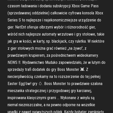
czasom ładowania i dodaniu subskrypcji Xbox Game Pass
(sprzedawanej oddzielnie) całkowicie cyfrowa konsola Xbox
Series S to najlepsze i najekonomiczniejsze urządzenie do
gier. NetEnt oferuje olbrzymi wybór i różnorodność gier,
wśród nich najlepsze automaty wrzutowe i gry stołowe, takie
jak gra w kości, w karty, np. blackjack, czy ruletka. W niektóre
z gier stołowych można grać również „na żywo”, z
prawdziwym krupierem, za pośrednictwem wideokamery.
NEWS ‼. Wydawnictwo Muduko zapowiedziało, że w lutym do
sprzedaży trafi dodatek do gry Boss Monster 👾. Z
niecierpliwością czekamy na to rozszerzenie do tej pełnej
Easter Egg'ów! gry 🥚. Boss Monster to prawdziwie szalona
mieszanka strategicznej i przygodowej gry karcianej,
inspirowana klasycznymi grami … Wykonane z winylu są
niemal niezniszczalne, a na pewno odporne na wszelkie
upadki z nawet najwyższych półek. Każdy bohater zamknięty