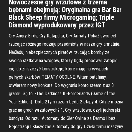
Nowoczesne gry wrzutowe z trzema
bębnami obejmują: Oryginalna gra Bar Bar
Black Sheep firmy Microgaming; Triple
Diamond wyprodukowany przez IGT
Gry Angry Birds; Gry Katapulta; Gry Armaty Pokaż swój cel
rzucając różnego rodzaju przedmioty w nasze gry armatnie.
Naśladuj niebezpiecznych piratów, rzucając bomby ze
swoich statków na wrogów, którzy będą próbowali zatopić
cię lub zniszczyć konstrukcje, które mają na wyspach
pełnych skarbów. TEMATY OGÓLNE. Witam patafiany,
otwieram nowy konkurs. Do wygrania konto steam z aż 3
grami!! Są to: -The Darkness II -Borderlands (Game of the
Year Edition) -Dota 2Tym razem będą 2 etapy 4. Gdzie można
grać na grach wrzutowych? 1. Gry wrzutowe, czyli jednoręki
bandyta. Od razu Automaty do Gier Online za Darmo i bez
Rejestracji I Klasyczne automaty do gry Dzięki temu maszyny