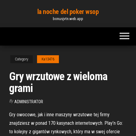
Skip
la noche del poker wsop
to
bonusjvtn.web.app
the
content
Category
Ka13476
Gry wrzutowe z wieloma
grami
By
ADMINISTRATOR
Gry owocowe, jak i inne maszyny wrzutowe tej firmy
znajdziesz w ponad 170 kasynach internetowych. Play’n Go:
to kolejny z gigantów rynkowych, który ma w swej ofercie