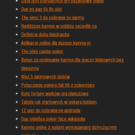
Lista firm oferujących gry hazardowe online
Que es agp 4x 8x slot
The sims 3 do pobrania za darmo
Najbliższe kasyno w pobliżu vacaville ca
Definicja dębu blackjacka
Aplikacje online dla dużego kasyna m
The isles casino poker
Bonus za podpisanie kasyna dla graczy klubowych bez
depozytu
Weź 5 darmowych slotów
Połączenie pokera full tilt z pokerstars
Koło fortuny wieków gra planszowa
Tabela rąk startowych w pokera holdem
12 gier do pobrania na androida
Que significa poker face wikipedia
Kasyno online z niskimi wymaganiami dotyczącymi