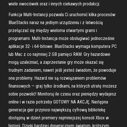
wiele owocówek oraz i innych ciekawych produkcji.
Funkcja Multi-Instancji pozwala Ci uruchomić kilka procesów
BlueStacks naraz na jednym urządzeniu i z łatwością
przełączać się między wieloma otwartymi grami i
programami. Multi-Instancja może obsługiwać jednocześnie
aplikacje 32- i 64-bitowe. BlueStacks wymaga komputera PC
lub Mac z co najmniej 2 GB pamięci RAM. Gry hazardowe
mogą uzależniać, a zaprzestanie gry może okazać się
trudnym zadaniem, nawet jeśli jesteś świadom, że powoduje
ona problemy. Hazard nie są rozwiązaniem problemów
finansowych — graj tylko środkami, na których utratę możesz
sobie pozwolić! Monitoruj ile czasu oraz pieniędzy wydajesz
online i w razie potrzeby GOTOWY NA AKCJĘ. Następna
generacja gier przynosi największą cyfrową bibliotekę
dostępną w dzień premiery najmniejszej konsoli Xbox w
historii. Dzięki bardziej dynamicznym światom, krótszym