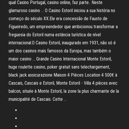
qual Casino Portugal, casino online, faz parte.. Neste
glamuroso casino … O Casino Estoril iniciou a sua história no
começo do século XX.Ele era concessão de Fausto de
Figueiredo, um empreendedor que ambicionou transformar a
freguesia do Estoril numa estância turística de nível
internacional.O Casino Estoril, inaugurado em 1931, não só é
um dos casinos mais famosos da Europa, mas também o
maior casino … Grande Casino Internacional Monte Estoril,
huge roulette casino, poker gratuit sans telechargement,
black jack assicurazione Maison 4 Pièces Location 4 500€ à
Cascais, Cascais e Estoril, Monte Estoril - Villa 4 pièces avec
balcon, située à Monte Estoril, la zone la plus charmante de la
municipalité de Cascais. Cette …