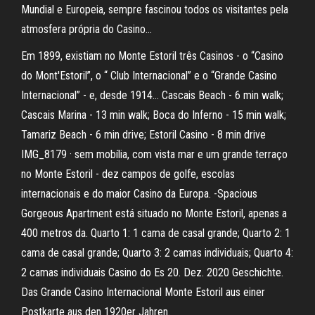
Mundial e Europeia, sempre fascinou todos os visitantes pela
atmosfera própria do Casino…
Em 1899, existiam no Monte Estoril três Casinos - o “Casino
do Mont'Estoril”, o “ Club Internacional” e o “Grande Casino
Internacional” - e, desde 1914… Cascais Beach - 6 min walk;
Cascais Marina - 13 min walk; Boca do Inferno - 15 min walk;
Tamariz Beach - 6 min drive; Estoril Casino - 8 min drive
IMG_8179 · sem mobília, com vista mar e um grande terraço
no Monte Estoril - dez campos de golfe, escolas
internacionais e do maior Casino da Europa. -Spacious
Gorgeous Apartment está situado no Monte Estoril, apenas a
400 metros da. Quarto 1: 1 cama de casal grande; Quarto 2: 1
cama de casal grande; Quarto 3: 2 camas individuais; Quarto 4:
2 camas individuais Casino do Es 20. Dez. 2020 Geschichte.
Das Grande Casino Internacional Monte Estoril aus einer
Postkarte aus den 1920er Jahren.