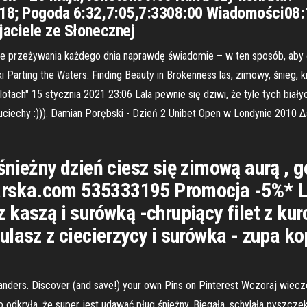
6.18; Pogoda 6:32,7:05,7:3308:00 Wiadomości08
jaciele ze Słonecznej
enie przeżywania każdego dnia naprawdę świadomie – w ten sposób, aby
 Parting the Waters: Finding Beauty in Brokenness las, zimowy, śnieg, k
lotach" 15 stycznia 2021 23:06 Lala pewnie się dziwi, że tyle tych biał
ciechy :))). Damian Porębski - Dzień 2 Unibet Open w Londynie 2010 
 śnieżny dzień ciesz się zimową aurą ,
ska.com 535333195 Promocja -5%* Lunc
 kaszą i surówką -chrupiący filet z ku
ulasz z ciecierzycy i surówka - zupa k
nders. Discover (and save!) your own Pins on Pinterest Wczoraj wiecz
o odkryła, że super jest udawać pług śnieżny. Biegała, schylała pyszczek