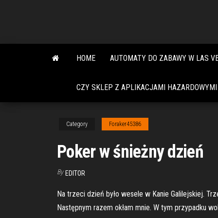
Skip
to
the
content
HOME
AUTOMATY DO ZABAWY W LAS V
CZY SKLEP Z APLIKACJAMI HAZARDOWYMI
Category
Foraker45386
Poker w śnieżny dzień
By
EDITOR
Na trzeci dzień było wesele w Kanie Galilejskiej. Trze
Następnym razem okłam mnie. W tym przypadku wolę 