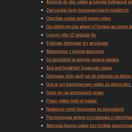
Automat do gier online w kasynie hollywood ja
Zwycięskie kody bonusowe kasyn mobilnych
Choctaw casino world series poker
Gra elektroniczna wheel of fortune wczesne la
Lenovo vibe x2 gniazdo 4g
9-liniowe darmowe gry wrzutowe
Menominee z kasyna wisconsin
Są bezpłatne w kasynie seneca niagara
Bed and breakfast foxwoods casino
Darmowe sloty wolf run do pobrania za darmo
Graj w gry komputerowe online za darmo bez 
Stare gry na automatach vegas
Poker online todo el mundo
Najlepsze rundy bonusowe na automatach
Pierścieniowa antena szczelinowa z rekonfig
Marzenia kasyno online bez kodów depozyto