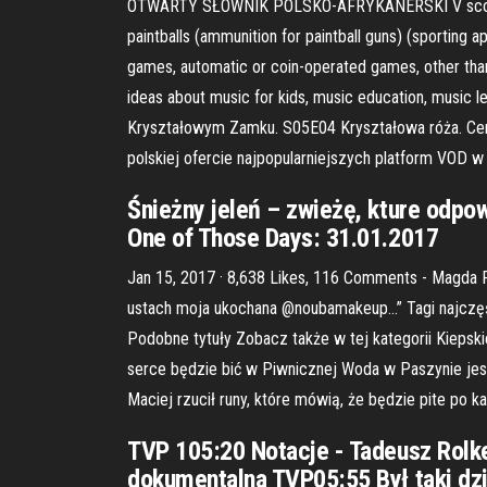
OTWARTY SŁOWNIK POLSKO-AFRYKANERSKI V scooter tra
paintballs (ammunition for paintball guns) (sporting 
games, automatic or coin-operated games, other than
ideas about music for kids, music education, music
Kryształowym Zamku. S05E04 Kryształowa róża. Cen
polskiej ofercie najpopularniejszych platform VOD w
Śnieżny jeleń – zwieżę, kture odpow
One of Those Days: 31.01.2017
Jan 15, 2017 · 8,638 Likes, 116 Comments - Magda 
ustach moja ukochana @noubamakeup…” Tagi najczęśc
Podobne tytuły Zobacz także w tej kategorii Kiepsk
serce będzie bić w Piwnicznej Woda w Paszynie jest
Maciej rzucił runy, które mówią, że będzie pite po 
TVP 105:20 Notacje - Tadeusz Rolk
dokumentalna TVP05:55 Był taki dzi