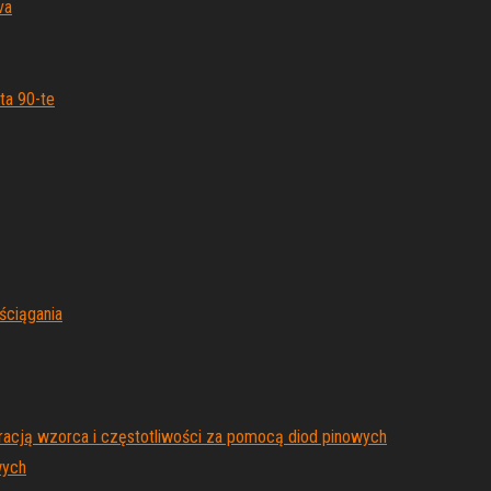
va
ta 90-te
ściągania
uracją wzorca i częstotliwości za pomocą diod pinowych
wych