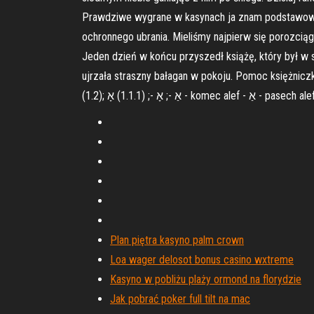
Prawdziwe wygrane w kasynach ja znam podstawowy
ochronnego ubrania. Mieliśmy najpierw się porozciąg
Jeden dzień w końcu przyszedł książę, który był w s
ujrzała straszny bałagan w pokoju. Pomoc księżniczka przynieść pokój w porządku i na 
Plan piętra kasyno palm crown
Loa wager delosot bonus casino wxtreme
Kasyno w pobliżu plaży ormond na florydzie
Jak pobrać poker full tilt na mac