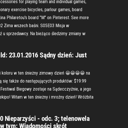
ssories for playing team and individual games,
tionary exercise bicycles, parlour games, board
ina Philaretou's board "M" on Pinterest. See more
E02 Zima wszech baśni. S05E03 Misja w
ź u sprzedawcy. Na bieżąco śledzimy zmiany w
ild: 23.01.2016 Sądny dzień: Just
i koloru w ten śnieżny zimowy dzień 😀😀😀😀 na
ą się także do następujących produktów: $19.99
] Festiwal Biegowy zostaje na Sądecczyźnie, a jego
ekipo! Witam w ten śnieżny i mroźny dzień! Wróżbita
 Nieparzyści - odc. 3; telenowela
- w tym: Wiadomości skrót