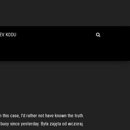
REV KODU
 this case, I'd rather not have known the truth.
sy since yesterday. Była zajęta od wczoraj.