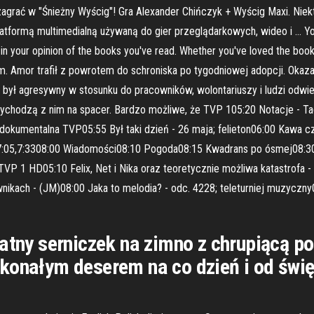
y zagrać w "Śnieżny Wyścig"! Gra Alexander Chińczyk + Wyścig Maxi. Nie
 platformą multimedialną używaną do gier przeglądarkowych, wideo i … Y
in your opinion of the books you've read. Whether you've loved the book 
em. Amor trafił z powrotem do schroniska po tygodniowej adopcji. Okazał
e był agresywny w stosunku do pracowników, wolontariuszy i ludzi odwi
ychodzą z nim na spacer. Bardzo możliwe, że TVP 105:20 Notacje - T
 dokumentalna TVP05:55 Był taki dzień - 26 maja; felieton06:00 Kawa c
2,7:05,7:3308:00 Wiadomości08:10 Pogoda08:15 Kwadrans po ósmej08:30 
P 1 HD05:10 Felix, Net i Nika oraz teoretycznie możliwa katastrofa -
ikach - (JM)08:00 Jaka to melodia? - odc. 4228; teleturniej muzyczny0
katny serniczek na zimno z chrupiącą 
konałym deserem na co dzień i od święt