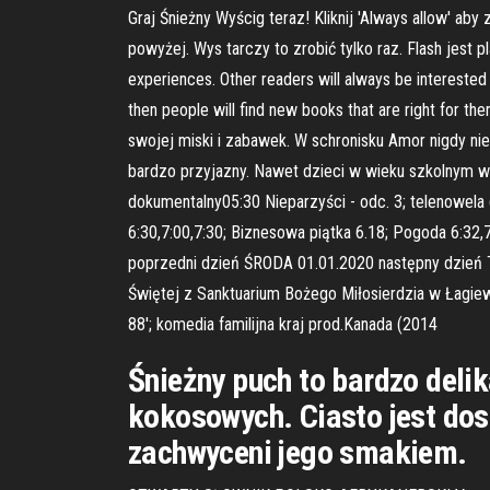
Graj Śnieżny Wyścig teraz! Kliknij 'Always allow' ab
powyżej. Wys tarczy to zrobić tylko raz. Flash jest
experiences. Other readers will always be interested 
then people will find new books that are right for th
swojej miski i zabawek. W schronisku Amor nigdy ni
bardzo przyjazny. Nawet dzieci w wieku szkolnym w
dokumentalny05:30 Nieparzyści - odc. 3; telenowela
6:30,7:00,7:30; Biznesowa piątka 6.18; Pogoda 6:3
poprzedni dzień ŚRODA 01.01.2020 następny dzień TV
Świętej z Sanktuarium Bożego Miłosierdzia w Łagiewn
88'; komedia familijna kraj prod.Kanada (2014
Śnieżny puch to bardzo deli
kokosowych. Ciasto jest dos
zachwyceni jego smakiem.