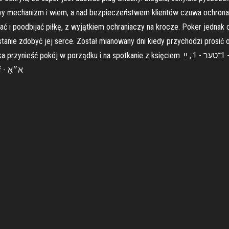
 mechanizm i wiem, a nad bezpieczeństwem klientów czuwa ochrona. 
ać i poodbijać piłkę, z wyjątkiem ochraniaczy na krocze. Poker jednak 
tanie zdobyć jej serce. Został mianowany dni kiedy przychodzi prosić o
spotkanie z księciem. ‏1־טער - 1.; ײַ - pasech cwej judn - ligatura języka jidysz א - alef -;
(1.2); אַ -; אָ -; (1.1.1) אָ - komec alef - אַ - pasech alef - א״אַ