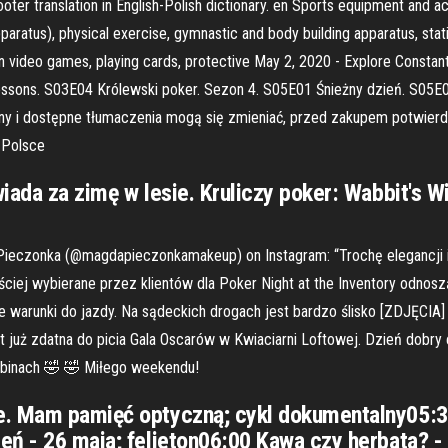
nslation in English-Polish dictionary. en Sports equipment and acce
apparatus), physical exercise, gymnastic and body building apparatus, sta
 video games, playing cards, protective May 2, 2020 - Explore Constant
 lessons. S03E04 Królewski poker. Sezon 4. S05E01 Śnieżny dzień. S05
y i dostępne tłumaczenia mogą się zmieniać, przed zakupem potwierd
 Polsce
iada za zimę w lesie. Kruliczy poker: Wabbit's W
Pieczonka (@magdapieczonkamakeup) on Instagram: “Trochę elegancji 
iej wybierane przez klientów dla Poker Night at the Inventory odnosz
ie warunki do jazdy. Na sądeckich drogach jest bardzo ślisko [ZDJĘCIA
 już zdatna do picia Gala Oscarów w Kwiaciarni Loftowej. Dzień dobry 
kabinach 🤣 🤣 Miłego weekendu!
e. Mam pamięć optyczną; cykl dokumentalny05:30
eń - 26 maja; felieton06:00 Kawa czy herbata? 