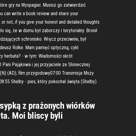
które gry na Wyspagier. Musisz go zatwierdzić
ou can write a book review and share your
or not, if you give your honest and detailed thoughts
o się, że w domu był zaborczy i terytorialny. Bronił
edzających schronisko. Wręcz przeciwnie, był
adeusz Rolke. Mam pamięć optyczną; cykl
zy herbata? - w tym: Wiadomości skrót
Pani Pająkowa i jej przyjaciele ze Słonecznej
 (N) (AD); film przygodowy07:00 Transmisja Mszy
8:55 Shelby - pies, który pokochał święta (Shelby)
posypką z prażonych wiórków
a. Moi bliscy byli