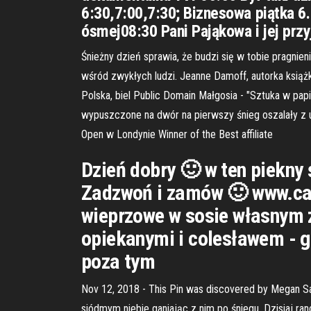
6:30,7:00,7:30; Biznesowa piątka 
ósmej08:30 Pani Pająkowa i jej przy
Śnieżny dzień sprawia, że budzi się w tobie pragni
wśród zwykłych ludzi. Jeanne Damoff, autorka książki
Polska, biel Public Domain Małgosia - "Sztuka w papi
wypuszczone na dwór na pierwszy śnieg oszalały z u
Open w Londynie Winner of the Best affiliate
Dzień dobry 🙂 w ten piekny
Zadzwoń i zamów 🙂 www.car
wieprzowe w sosie własnym z
opiekanymi i colesławem - g
poza tym
Nov 12, 2018 - This Pin was discovered by Megan Sa
siódmym niebie ganiając z nim po śniegu. Dzisiaj ran