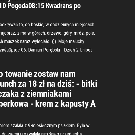
:10 Pogoda08:15 Kwadrans po
 odkrywać to, co boskie, w codziennych miejscach
rajobraz, zima w górach, drzewo, góry, mróz, pole,
ych muszek naraz wyleciało :))). Moje maluchy
Δεκέμβριος 06. Damian Porębski - Dzień 2 Unibet
 go towanie zostaw nam
h za 18 zł na dziś: - bitki
rczaka z ziemniakami
operkowa - krem z kapusty A
orem szalala z 9-miesięcznym psiakiem. Była w
 do ziemii i rozwalala nim śnieg przed sobą.