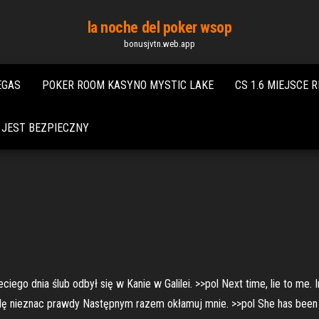
la noche del poker wsop
bonusjvtn.web.app
EGAS
POKER ROOM KASYNO MYSTIC LAKE
CS 1.6 MIEJSCE 
 JEST BEZPIECZNY
ciego dnia ślub odbył się w Kanie w Galilei. >>pol Next time, lie to me. In
nieznac prawdy Następnym razem okłamuj mnie. >>pol She has been bu